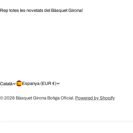
Rep totes les novetats del Bàsquet Girona!
P
I
Espanya (EUR €)
Català
A
D
© 2026
Bàsquet Girona Botiga Oficial
.
Powered by Shopify
Í
I
S
O