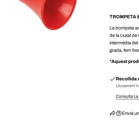
TROMPETA 
La trompeta an
de la ciutat de
intermèdia del
grada, fem fre
*Aquest produ
Recollida 
Lliurament h
Consulta La
Envia un