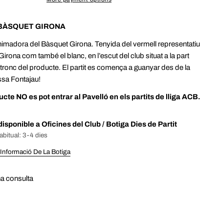
(mòbil)
COPIA
El
BÀSQUET GIRONA
teu
Comparteix
Comparteix
Comparteix
missatge
a
a
a
imadora del Bàsquet Girona. Tenyida del vermell representatiu
facebook
X
Pinterest
 Girona com també el blanc, en l’escut del club situat a la part
(twitter)
 tronc del producte.
El partit es comença a guanyar des de la
ssa Fontajau!
ENVIAR
cte NO es pot entrar al Pavelló en els partits de lliga ACB.
disponible a
Oficines del Club / Botiga Dies de Partit
abitual: 3-4 dies
 Informació De La Botiga
a consulta