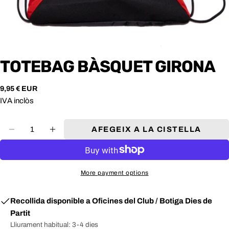
TOTEBAG BÀSQUET GIRONA
Preu
9,95 € EUR
Nom
habitual
IVA inclòs
Email
Quantitat
AFEGEIX A LA CISTELLA
COMPARTEIX
Telèfon
(mòbil)
COPIA
El
More payment options
teu
Comparteix
Comparteix
Comparteix
missatge
a
a
a
facebook
X
Pinterest
Recollida disponible a
Oficines del Club / Botiga Dies de
(twitter)
Partit
Lliurament habitual: 3-4 dies