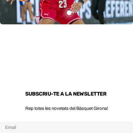
Equipació
26
25-26
Preu
35,00 € EUR
Spar
habitual
Girona
25-
26
SUBSCRIU-TE A LA NEWSLETTER
Rep totes les novetats del Bàsquet Girona!
Email