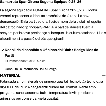
facebook
X
Pinterest
Samarreta Spar Girona Segona Equipació 25-26
2XL
62.5 - 66.5
87.5 - 90
36.7 - 38.1
2XL
62.5 - 66.5
87.5 - 90
36.7 - 38.1
(twitter)
La segona equipació PUMA de l’Spar Girona 2025/26. El color
vermell representa la identitat cromàtica de Girona i la seva
ENVIAR
demarcació. En la part pectoral llueix el nom de la ciutat i el logotip
del patrocinador principal SPAR. A la part del darrere llueix la
senyera per la seva pertinença al bàsquet i la cultura catalanes. Llueix
el sentiment i la passió del bàsquet gironí!
Recollida disponible a
Oficines del Club / Botiga Dies de
Partit
Lliurament habitual: 3-4 dies
Consulta La Informació De La Botiga
MATERIAL
Fabricada amb materials de primera qualitat i tecnologia tecnologia
dryCELL de PUMA per garantir durabilitat i confort. Renta amb
programa suau, asseca a baixa temperatura i evita productes
agressius per conservar-ne la qualitat.