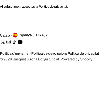
Al subscriure't, acceptes la
Política de privacitat
.
P
I
Espanya (EUR €)
Català
A
D
Tik
Tok
Í
I
Política d'enviament
Política de devolucions
Política de privacitat
S
O
© 2026
Bàsquet Girona Botiga Oficial
.
Powered by Shopify
/
M
R
A
E
G
I
Ó