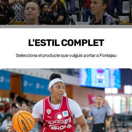
L'ESTIL COMPLET
Selecciona el producte que vulguis portar a Fontajau
Samarreta
Samarreta Spar Girona
Spar
Segona Equipació 25-
Girona
26
Preu
59,95 € EUR
Segona
habitual
Pantalons
Equipació
Pantalons Segona
Segona
25-
Equipació Spar Girona