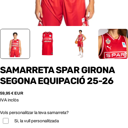
SAMARRETA SPAR GIRONA
SEGONA EQUIPACIÓ 25-26
Preu
59,95 € EUR
habitual
IVA inclòs
Vols personalitzar la teva samarreta?
Si, la vull personalitzada