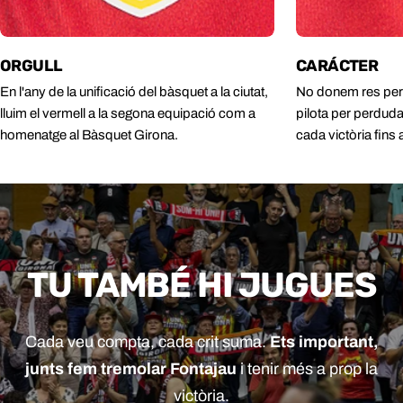
ORGULL
CARÁCTER
En l'any de la unificació del bàsquet a la ciutat,
No donem res per
lluim el vermell a la segona equipació com a
pilota per perduda
homenatge al Bàsquet Girona.
cada victòria fins al
TU TAMBÉ HI JUGUES
Cada veu compta, cada crit suma.
Ets important,
junts fem tremolar Fontajau
i tenir més a prop la
victòria.