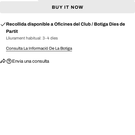
facebook
X
Pinterest
2XL
62.5 - 66.5
87.5 - 90
36.7 - 38.1
BUY IT NOW
(twitter)
ENVIAR
Recollida disponible a
Oficines del Club / Botiga Dies de
Partit
Lliurament habitual: 3-4 dies
Consulta La Informació De La Botiga
Envia una consulta