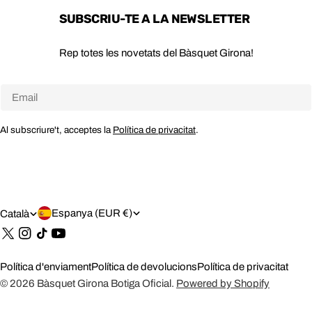
SUBSCRIU-TE A LA NEWSLETTER
Rep totes les novetats del Bàsquet Girona!
Email
Al subscriure't, acceptes la
Política de privacitat
.
P
I
Espanya (EUR €)
Català
A
D
Tik
Tok
Í
I
Política d'enviament
Política de devolucions
Política de privacitat
S
O
© 2026
Bàsquet Girona Botiga Oficial
.
Powered by Shopify
/
M