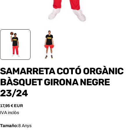
SAMARRETA COTÓ ORGÀNIC
BÀSQUET GIRONA NEGRE
23/24
Preu
17,95 € EUR
habitual
IVA inclòs
Tamaño:
8 Anys