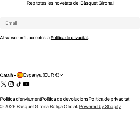
Rep totes les novetats del Bàsquet Girona!
Email
Al subscriure't, acceptes la
Política de privacitat
.
P
I
Espanya (EUR €)
Català
A
D
Tik
Tok
Í
I
Política d'enviament
Política de devolucions
Política de privacitat
S
O
© 2026
Bàsquet Girona Botiga Oficial
.
Powered by Shopify
/
M
R
A
E