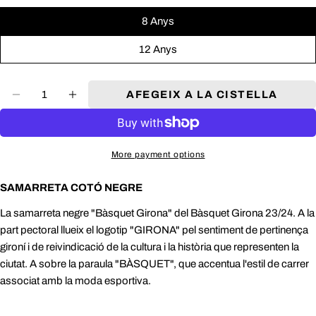
8 Anys
Nom
12 Anys
SAMARRETA DE JOC PUMA
Email
Llargada de
Mesura
Quantitat
Llargada Pit
AFEGEIX A LA CISTELLA
Talles
l'Esquena
Espatlla
COMPARTEIX
Telèfon
(Cm)
(Cm)
(Cm)
(mòbil)
S
46.5 - 50.5
77.5 - 80
31.1 - 32.5
COPIA
El
M
50.5 - 54.5
80 - 82.5
32.5 - 33.9
teu
More payment options
Comparteix
Comparteix
Comparteix
L
54.5 - 58.5
82.5 - 85
33.9 - 35.3
missatge
a
a
a
XL
58.5 - 62.5
85 - 87.5
35.3 - 36.7
facebook
X
Pinterest
SAMARRETA COTÓ NEGRE
2XL
62.5 - 66.5
87.5 - 90
36.7 - 38.1
(twitter)
La samarreta negre "Bàsquet Girona" del Bàsquet Girona 23/24. A la
ENVIAR
part pectoral llueix el logotip "GIRONA" pel sentiment de pertinença
gironí i de reivindicació de la cultura i la història que representen la
ciutat. A sobre la paraula "BÀSQUET", que accentua l'estil de carrer
associat amb la moda esportiva.