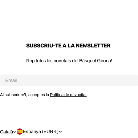
SUBSCRIU-TE A LA NEWSLETTER
Rep totes les novetats del Bàsquet Girona!
Email
Al subscriure't, acceptes la
Política de privacitat
.
P
I
Espanya (EUR €)
Català