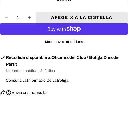
El
M
50.5 - 54.5
80 - 82.5
32.5 - 33.9
teu
Comparteix
Comparteix
Comparteix
L
54.5 - 58.5
82.5 - 85
33.9 - 35.3
missatge
a
a
a
Quantitat
XL
58.5 - 62.5
85 - 87.5
35.3 - 36.7
AFEGEIX A LA CISTELLA
facebook
X
Pinterest
2XL
62.5 - 66.5
87.5 - 90
36.7 - 38.1
(twitter)
ENVIAR
More payment options
Recollida disponible a
Oficines del Club / Botiga Dies de
Partit
Lliurament habitual: 3-4 dies
Consulta La Informació De La Botiga
Envia una consulta