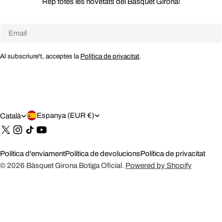
Rep totes les novetats del Bàsquet Girona!
Email
Al subscriure't, acceptes la
Política de privacitat
.
P
I
Espanya (EUR €)
Català
A
D
Tik
Tok
Í
I
Política d'enviament
Política de devolucions
Política de privacitat
S
O
© 2026
Bàsquet Girona Botiga Oficial
.
Powered by Shopify
/
M
R
A
E