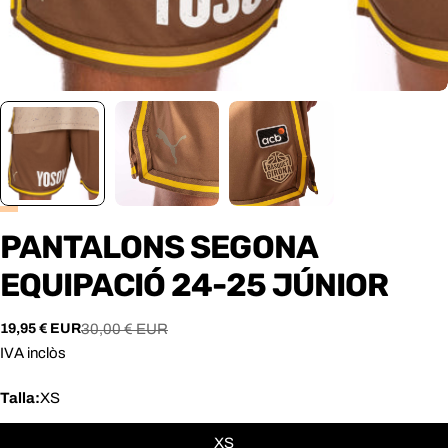
PANTALONS SEGONA
EQUIPACIÓ 24-25 JÚNIOR
19,95 € EUR
30,00 € EUR
Preu
Preu
de
habitual
IVA inclòs
venda
Talla:
XS
XS