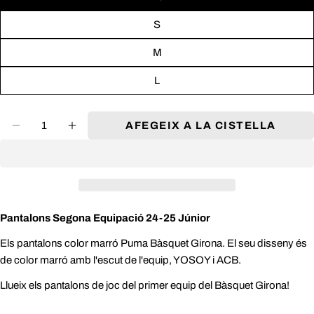
S
Nom
M
SAMARRETA DE JOC PUMA
Email
L
Llargada de
Mesura
Llargada Pit
Talles
l'Esquena
Espatlla
COMPARTEIX
Telèfon
(Cm)
(Cm)
(Cm)
(mòbil)
Quantitat
AFEGEIX A LA CISTELLA
S
46.5 - 50.5
77.5 - 80
31.1 - 32.5
COPIA
El
M
50.5 - 54.5
80 - 82.5
32.5 - 33.9
teu
Comparteix
Comparteix
Comparteix
L
54.5 - 58.5
82.5 - 85
33.9 - 35.3
missatge
a
a
a
XL
58.5 - 62.5
85 - 87.5
35.3 - 36.7
facebook
X
Pinterest
2XL
62.5 - 66.5
87.5 - 90
36.7 - 38.1
(twitter)
Pantalons Segona Equipació 24-25 Júnior
ENVIAR
Els pantalons color marró Puma Bàsquet Girona. El seu disseny és
de color marró amb l'escut de l'equip, YOSOY i ACB.
Llueix els pantalons de joc del primer equip del Bàsquet Girona!