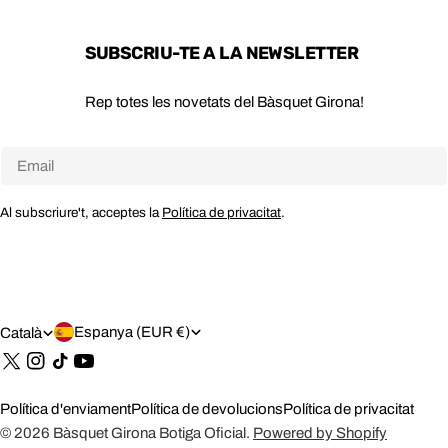
SUBSCRIU-TE A LA NEWSLETTER
Rep totes les novetats del Bàsquet Girona!
Email
Al subscriure't, acceptes la
Política de privacitat
.
P
I
Espanya (EUR €)
Català
A
D
Tik
Tok
Í
I
Política d'enviament
Política de devolucions
Política de privacitat
S
O
© 2026
Bàsquet Girona Botiga Oficial
.
Powered by Shopify