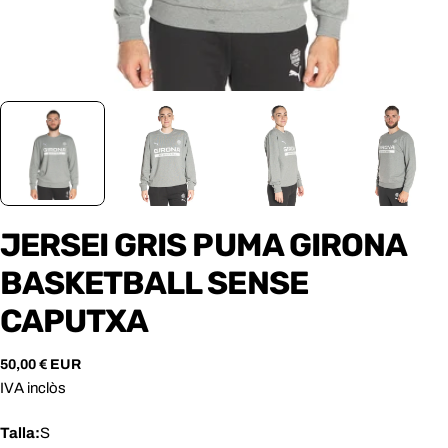
JERSEI GRIS PUMA GIRONA
BASKETBALL SENSE
CAPUTXA
Preu
50,00 € EUR
habitual
IVA inclòs
Talla:
S