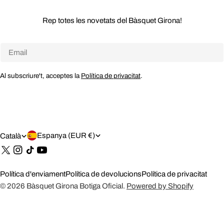
Rep totes les novetats del Bàsquet Girona!
Email
Al subscriure't, acceptes la
Política de privacitat
.
P
I
Espanya (EUR €)
Català
A
D
Tik
Tok
Í
I
Política d'enviament
Política de devolucions
Política de privacitat
S
O
© 2026
Bàsquet Girona Botiga Oficial
.
Powered by Shopify
/
M
R
A