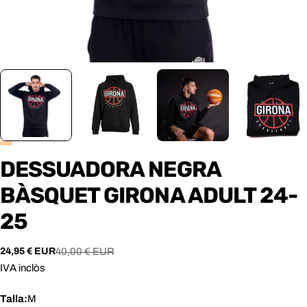
DESSUADORA NEGRA
BÀSQUET GIRONA ADULT 24-
25
24,95 € EUR
40,00 € EUR
Preu
Preu
de
habitual
IVA inclòs
venda
Talla:
M