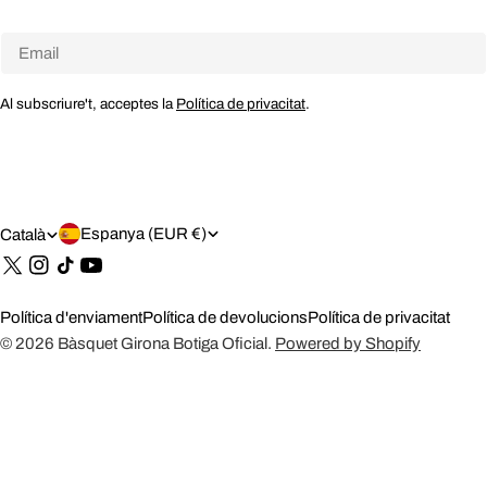
Email
Al subscriure't, acceptes la
Política de privacitat
.
P
I
Espanya (EUR €)
Català
A
D
Tik
Tok
Í
I
Política d'enviament
Política de devolucions
Política de privacitat
S
O
© 2026
Bàsquet Girona Botiga Oficial
.
Powered by Shopify
/
M
R
A
E
G