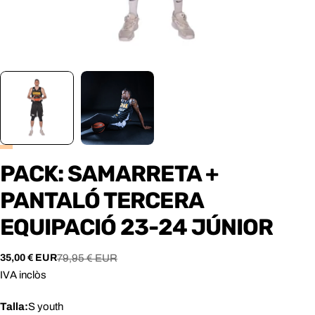
PACK: SAMARRETA +
PANTALÓ TERCERA
EQUIPACIÓ 23-24 JÚNIOR
35,00 € EUR
79,95 € EUR
Preu
Preu
de
habitual
IVA inclòs
venda
Talla:
S youth