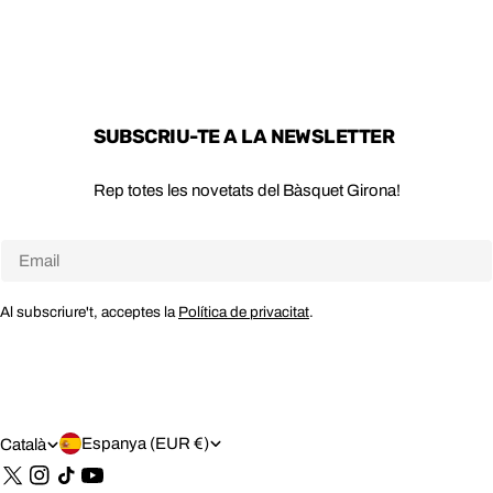
SUBSCRIU-TE A LA NEWSLETTER
Rep totes les novetats del Bàsquet Girona!
Email
Al subscriure't, acceptes la
Política de privacitat
.
P
I
Espanya (EUR €)
Català
A
D
Tik